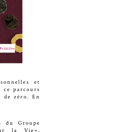
sonnelles et
, ce parcours
t de zéro. En
ts du Groupe
ur la Vie»,