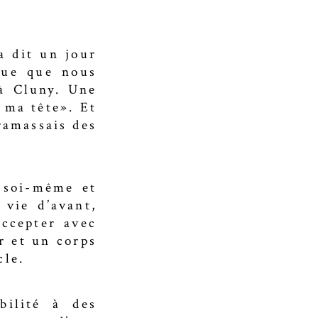
a dit un jour
que que nous
 à Cluny. Une
u ma tête». Et
ramassais des
s soi-même et
 vie d’avant,
accepter avec
r et un corps
cle.
bilité à des