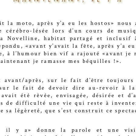
it la moto, après y’a eu les hostos» nous 
e cérébro-lésée lors d’un cours de musi
a Novelline, habitat partagé et inclusif
épondu, «avant y’avait la fête, après y’a e
e, à l’humour bien vif a rajouté «avant je 
maintenant je ramasse mes béquilles !».
t avant/après, sur le fait d’être toujour
sur le fait de devoir dire au-revoir à la
e avait été rêvée, envisagée, désirée et d’
s de difficulté une vie qui reste à invente
e sa légèreté, que s’est construit ce specta
, il y a» donne la parole et une visi