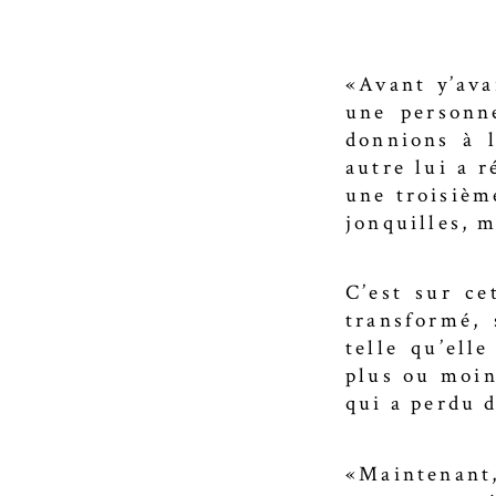
«Avant y’ava
une personn
donnions à l
autre lui a r
une troisièm
jonquilles, 
C’est sur ce
transformé, 
telle qu’ell
plus ou moin
qui a perdu d
«Maintenant