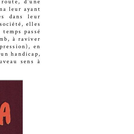
 route, d’une
ma leur ayant
es dans leur
société, elles
e temps passé
mb, à raviver
pression), en
’un handicap,
uveau sens à