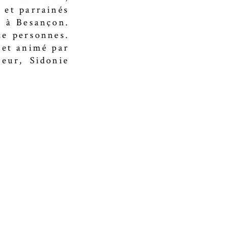
 et parrainés
s à Besançon.
ze personnes.
 et animé par
teur, Sidonie