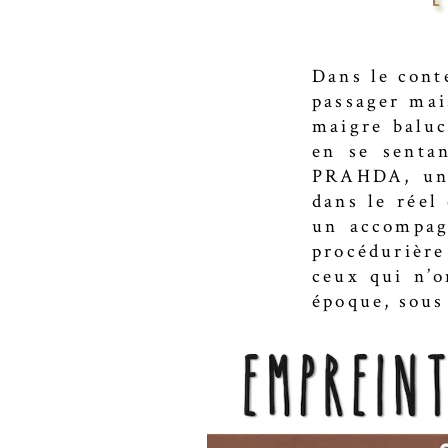
Dans le conte
passager mai
maigre baluc
en se senta
PRAHDA, un 
dans le réel
un accompag
procédurière
ceux qui n’o
époque, sous