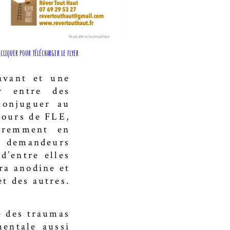
cliquer pour télécharger le flyer
avant et une
er entre des
 conjuguer au
cours de FLE,
féremment en
s, demandeurs
d’entre elles
ra anodine et
et des autres.
ce des traumas
mentale aussi