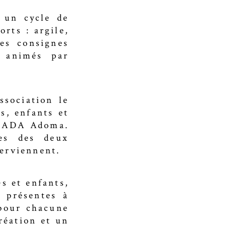
 un cycle de
rts : argile,
res consignes
t animés par
ssociation le
s, enfants et
 CADA Adoma.
les des deux
terviennent.
s et enfants,
t présentes à
 pour chacune
création et un