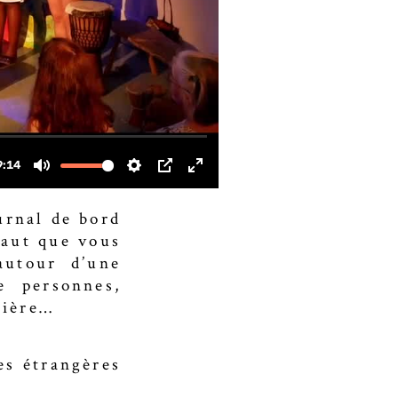
urnal de bord
faut que vous
autour d’une
e personnes,
tière…
es étrangères