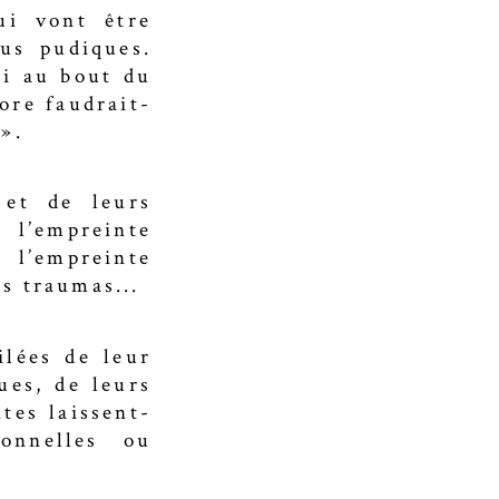
ui vont être
lus pudiques.
si au bout du
ore faudrait-
 ».
 et de leurs
à l’empreinte
 l’empreinte
es traumas...
ilées de leur
ues, de leurs
tes laissent-
onnelles ou