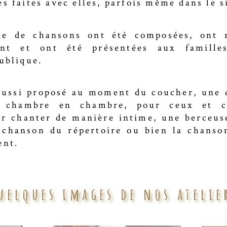
s faites avec elles, parfois même dans le s
ne de chansons ont été composées, ont 
ment et ont été présentées aux famille
ublique.
aussi proposé au moment du coucher, une 
e chambre en chambre, pour ceux et ce
ur chanter de manière intime, une berceu
 chanson du répertoire ou bien la chanso
ent.
uelques images de nos atelie