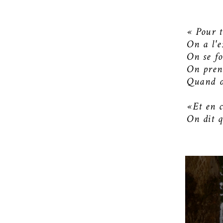
« Pour 
On a l'e
On se f
On pren
Quand on
«Et en 
On dit q