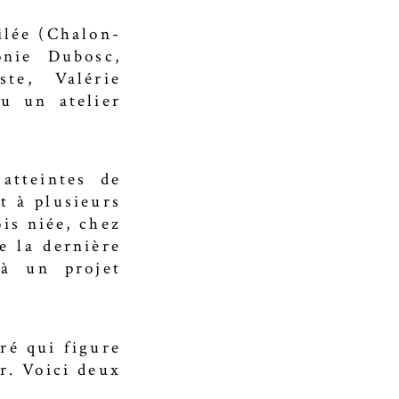
ilée (Chalon-
onie Dubosc,
te, Valérie
u un atelier
atteintes de
t à plusieurs
ois niée, chez
de la dernière
 à un projet
ré qui figure
r. Voici deux