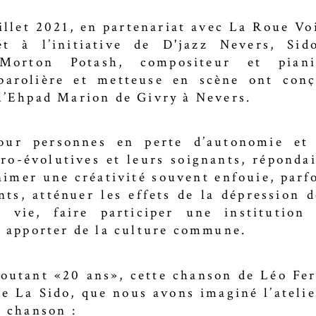
illet 2021, en partenariat avec La Roue Vo
et à l’initiative de D'jazz Nevers, Sid
 Morton Potash, compositeur et pianis
 parolière et metteuse en scène ont conç
 l’Ehpad Marion de Givry à Nevers.
our personnes en perte d’autonomie et 
ro-évolutives et leurs soignants, répondai
nimer une créativité souvent enfouie, parf
nts, atténuer les effets de la dépression 
a vie, faire participer une institution
et apporter de la culture commune.
coutant «20 ans», cette chanson de Léo Fer
de La Sido, que nous avons imaginé l’atelie
a chanson :