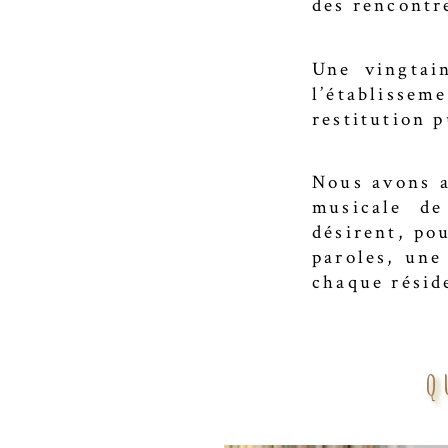
des rencontre
Une vingtai
l’établisse
restitution p
Nous avons 
musicale d
désirent, po
paroles, une
chaque résid
q