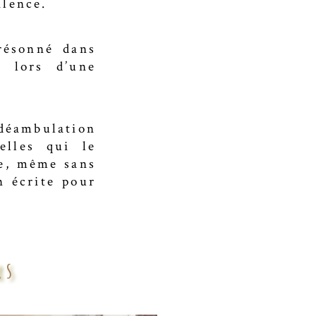
ilence.
résonné dans
s lors d’une
déambulation
lles qui le
se, même sans
n écrite pour
rs