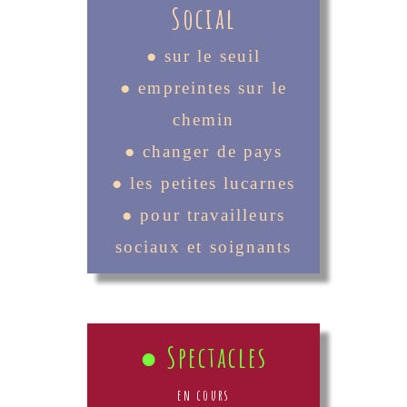
Social
● sur le seuil
● empreintes sur le
chemin
● changer de pays
● les petites lucarnes
● pour travailleurs
sociaux et soignants
● Spectacles
en cours