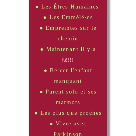
● Les Étres Humaines
● Les Emmêlé·es
● Empreintes sur le
chemin
● Maintenant il y a
passés
● Bercer l'enfant
manquant
● Parent solo et ses
marmots
● Les plus que proches
● Vivre avec
Parkinson