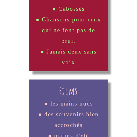
● Cabossés
● Chansons pour ceux
qui ne font pas de
bruit
● Jamais deux sans
voix
Films
● les mains nues
● des souvenirs bien
accrochés
● matins d'été