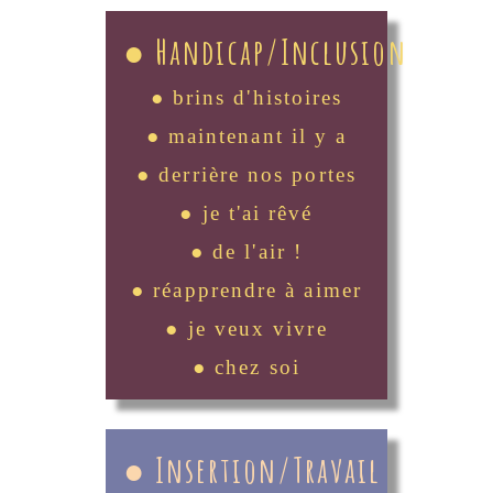
● Handicap/Inclusion
● brins d'histoires
● maintenant il y a
● derrière nos portes
● je t'ai rêvé
● de l'air !
● réapprendre à aimer
● je veux vivre
● chez soi
● Insertion/Travail