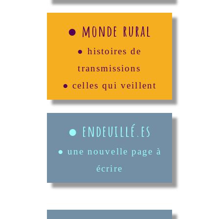
● monde rural
● histoires de
transmissions
● celles qui veillent
● endeuillé.es
● une nouvelle page à
écrire