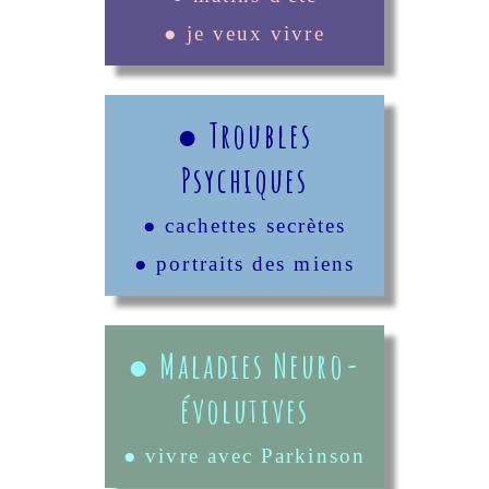
● je veux vivre
● Troubles
Psychiques
● cachettes secrètes
● portraits des miens
● Maladies Neuro-
évolutives
● vivre avec Parkinson